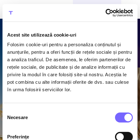
CUMPĂRĂ BILETE
Acest site utilizează cookie-uri
Folosim cookie-uri pentru a personaliza conținutul și
anunțurile, pentru a oferi funcții de rețele sociale și pentru
a analiza traficul. De asemenea, le oferim partenerilor de
rețele sociale, de publicitate și de analize informații cu
privire la modul în care folosiți site-ul nostru. Aceștia le
pot combina cu alte informații oferite de dvs. sau culese
în urma folosirii serviciilor lor.
Trăiește 100 de zile de
Selecția
Necesare
consimțământului
vară pe plajă!
Sands of Therme Summer Fest e aici! Trăiește vara
Preferinţe