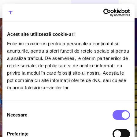
CUMPĂRĂ BILETE
Acest site utilizează cookie-uri
Folosim cookie-uri pentru a personaliza conținutul și
anunțurile, pentru a oferi funcții de rețele sociale și pentru
a analiza traficul. De asemenea, le oferim partenerilor de
rețele sociale, de publicitate și de analize informații cu
privire la modul în care folosiți site-ul nostru. Aceștia le
pot combina cu alte informații oferite de dvs. sau culese
Halo Mint
în urma folosirii serviciilor lor.
Infusion
Selecția
Necesare
consimțământului
Starea ta de bine începe cu o experiență
intensă, olfactivă, ce îți va reechilibra
mintea și corpul prin infuzii de uleiuri
Preferinţe