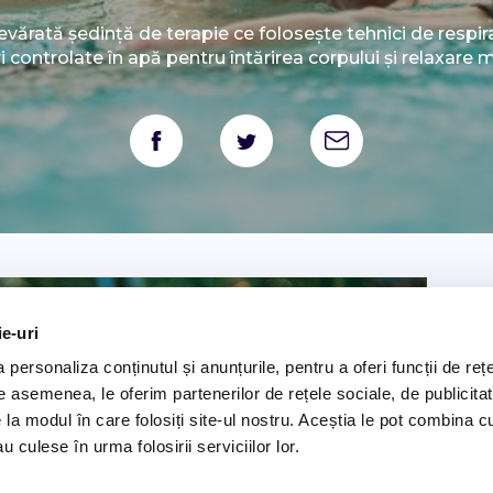
vărată ședință de terapie ce folosește tehnici de respira
i controlate în apă pentru întărirea corpului și relaxare 
M
ie-uri
Co
personaliza conținutul și anunțurile, pentru a oferi funcții de rețe
Pr
De asemenea, le oferim partenerilor de rețele sociale, de publicitat
co
e la modul în care folosiți site-ul nostru. Aceștia le pot combina c
be
u culese în urma folosirii serviciilor lor.
ef
pr