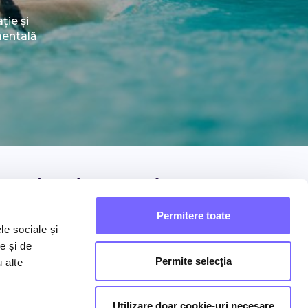
ție și
mentală
editație în mișcare
Permitere toate
ncentrează-te pe mișcări fluide și respirație.
le sociale și
in ritmul lent al exercițiilor corpul se mișcă
e și de
nștient de rezistența apei într-o manieră
Permite selecția
u alte
nefică pentru pentru mobilitate și rezistență, cu
ecte pozitive asupra minții, aproape ca într-un
oces de meditație. O ședință de Hydro Balance
Utilizare doar cookie-uri necesare