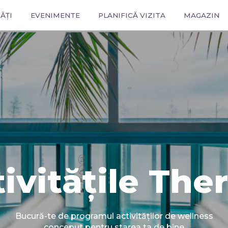
ĂȚI
EVENIMENTE
PLANIFICĂ VIZITA
MAGAZIN
ivitățile Th
Bucură-te de programul activităților de wellness
conceput pentru starea ta de bine