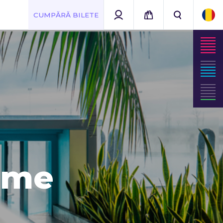
CUMPĂRĂ BILETE
erme