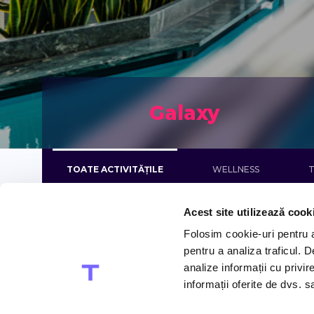
Galaxy
TOATE ACTIVITĂȚILE
WELLNESS
T
Acest site utilizează cook
Folosim cookie-uri pentru a 
pentru a analiza traficul. 
analize informații cu privir
informații oferite de dvs. sa
Aqua Kineto