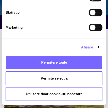
Galaxy
The Palm
Elysium
Statistici
TOATE ATRACȚIILE
WELLNESS
RELAXARE
R
Marketing
Afişare
Permitere toate
Piscine cu Minerale
Permite selecția
THE PALM
Utilizare doar cookie-uri necesare