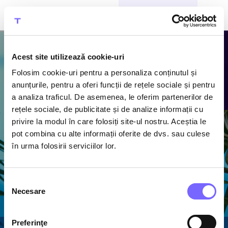
CUMPĂRĂ BILETE
Acest site utilizează cookie-uri
Folosim cookie-uri pentru a personaliza conținutul și
Atracțiile
anunțurile, pentru a oferi funcții de rețele sociale și pentru
a analiza traficul. De asemenea, le oferim partenerilor de
Therme
rețele sociale, de publicitate și de analize informații cu
privire la modul în care folosiți site-ul nostru. Aceștia le
Descoperă piscine cu
pot combina cu alte informații oferite de dvs. sau culese
apă termală caldă,
în urma folosirii serviciilor lor.
1600 m de tobogane
acvatice și cel mai
mare ansamblu de
Selecția
saune din România
Necesare
consimțământului
Preferinţe