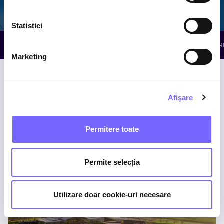
Galaxy
The Palm
Elysium
Statistici
TOATE ATRACȚIILE
WELLNESS
RELAXARE
R
Marketing
Afişare
Permitere toate
Piscine cu Minerale
Permite selecția
THE PALM
Utilizare doar cookie-uri necesare