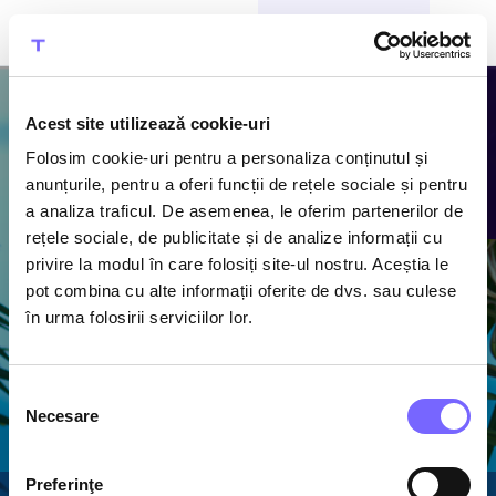
CUMPĂRĂ BILETE
Acest site utilizează cookie-uri
Folosim cookie-uri pentru a personaliza conținutul și
Atracțiile
anunțurile, pentru a oferi funcții de rețele sociale și pentru
a analiza traficul. De asemenea, le oferim partenerilor de
Therme
rețele sociale, de publicitate și de analize informații cu
privire la modul în care folosiți site-ul nostru. Aceștia le
Descoperă piscine cu
pot combina cu alte informații oferite de dvs. sau culese
apă termală caldă,
în urma folosirii serviciilor lor.
1600 m de tobogane
acvatice și cel mai
mare ansamblu de
Selecția
saune din România
Necesare
consimțământului
Preferinţe